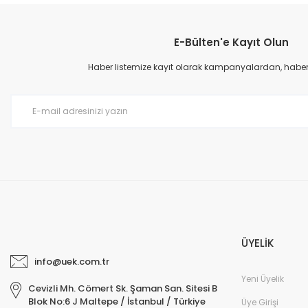
iyi kahve deneyimini yakalamaya yardımcı oluyor.
The Core Moderato Kap
The Core Guji 
E-Bülten'e Kayıt Olun
249,00 TL
The Core Indonesia Kerinci Yöresel Kahve
490,00 TL
Haber listemize kayıt olarak kampanyalardan, haberda
490,00 TL
%10
ÜYELİK
info@uek.com.tr
Yeni Üyelik
Cevizli Mh. Cömert Sk. Şaman San. Sitesi B
Blok No:6 J Maltepe / İstanbul / Türkiye
Üye Girişi