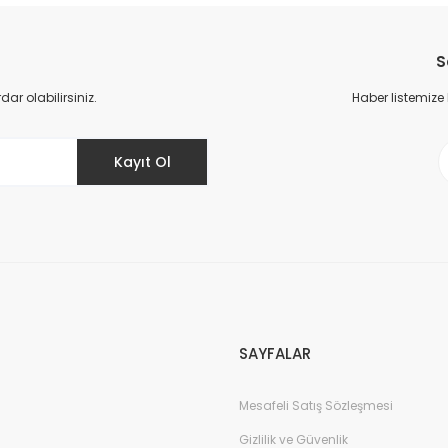
kavurma ve demleme ile asidite dengesi korunarak
sül Kahve 10 Adet Nespresso Uyumlu Alüminyum Kapsül
kahvede istenen tat profili öne çıkarılabilir; bu yüzden
Çekirdek Filtre Kahve
asidite, kahveyi tanımlayan en önemli niteliklerden biridir.
S
r olabilirsiniz.
Haber listemize
The Core Presto Özel Harman Espresso Çe
Kayıt Ol
460,00 TL
SAYFALAR
Mesafeli Satış Sözleşmesi
Gizlilik ve Güvenlik