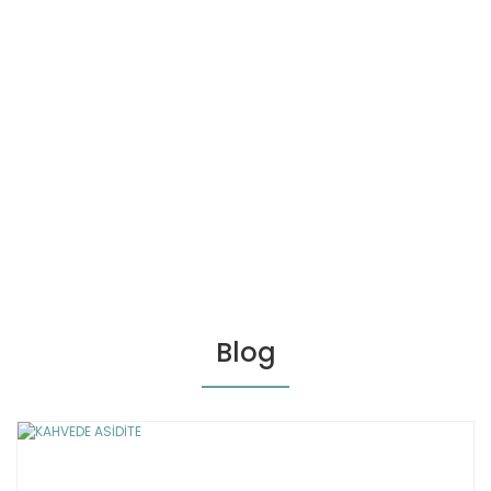
Balabey Orta Kavrulmuş Türk Kahvesi Kraft Paket 125g X 5 Adet
810,00 TL
900,00 TL
%10
l Kahve 10 Adet Nespresso Uyumlu Alüminyum Kapsül
Blog
ltre Kahve
The Core Çekirdek Kahve Hediye Kutusu, 4x100g