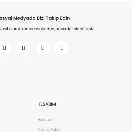
yoğunluklarda tat profilleri ortaya çıkarır. Yeni nesil
tekniklerden anaerobik fermantasyon, çekirdekleri
oksijensiz tanklarda fermente ederek kompleks ve sıra dışı
tatlar sunarken, daha maliyetli ve deneysel bir yöntemdir.
osyal Medyada Bizi Takip Edin
Her yöntemin; su, enerji, insan emeği ve teknoloji ihtiyacı
farklılık gösterir ve sonuç olarak kahvenin aroması, gövdesi
 kayıt olarak kampanyalardan, haberdar olabilirsiniz.
ve içim deneyimini şekillendirir.
kirdek Kahve
HESABIM
Hesabım
Sipariş Takip