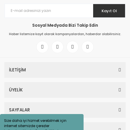
Kayıt Ol
Sosyal Medyada Bizi Takip Edin
Haber listemize kayıt olarak kampanyalardan, haberdar olabilirsiniz.
İLETİŞİM
ÜYELİK
SAYFALAR
Size daha iyi hizmet verebilmek için
internet sitemizde çerezler
HESABIM