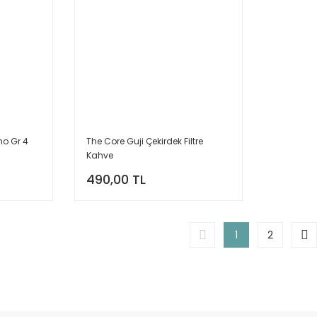
mo Gr 4
The Core Guji Çekirdek Filtre
Kahve
490,00 TL
1
2