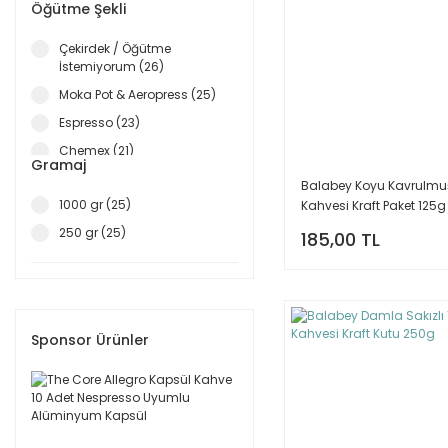
Öğütme Şekli
Çekirdek / Öğütme
İstemiyorum (26)
Moka Pot & Aeropress (25)
Espresso (23)
Chemex (21)
Gramaj
Cold Brew (21)
Balabey Koyu Kavrulmuş
1000 gr (25)
Kahvesi Kraft Paket 125g
Filtre Kahve (21)
250 gr (25)
French Press (21)
185,00 TL
Metal Filtre (21)
V60 (21)
Syhpon (3)
Sponsor Ürünler