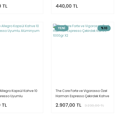
 TL
440,00 TL
YENİ
%10
Allegro Kapsül Kahve 10
The Core Forte ve Vigorosso Özel
presso Uyumlu
Harman Espresso Çekirdek Kahve
um Kapsül
1000gr X2
 TL
2.907,00 TL
3.230,00 TL