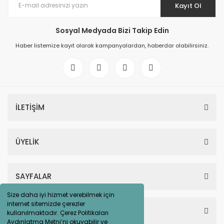
Kayıt Ol
Sosyal Medyada Bizi Takip Edin
Haber listemize kayıt olarak kampanyalardan, haberdar olabilirsiniz.
İLETİŞİM
ÜYELİK
SAYFALAR
Size daha iyi hizmet verebilmek için
internet sitemizde çerezler
HESABIM
kullanılmaktadır. Çerez Politikaları
Aydınlatma Metni’ni okuyabilir ve